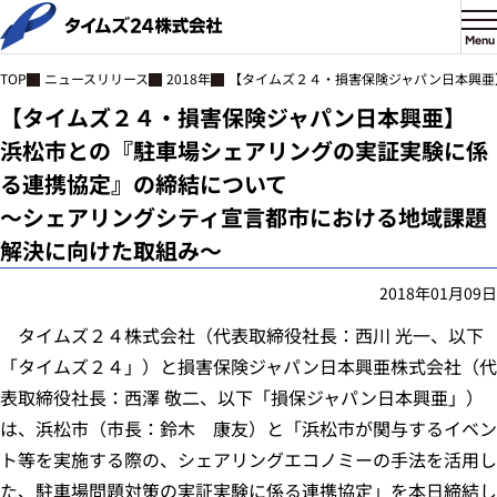
Menu
ニュースリリース
2018年
【タイムズ２４・損害保険ジャパン日本興亜
TOP
【タイムズ２４・損害保険ジャパン日本興亜】
浜松市との『駐車場シェアリングの実証実験に係
る連携協定』の締結について
～シェアリングシティ宣言都市における地域課題
解決に向けた取組み～
2018年01月09日
タイムズ２４株式会社（代表取締役社長：西川 光一、以下
「タイムズ２４」）と損害保険ジャパン日本興亜株式会社（代
表取締役社長：西澤 敬二、以下「損保ジャパン日本興亜」）
は、浜松市（市長：鈴木 康友）と「浜松市が関与するイベン
ト等を実施する際の、シェアリングエコノミーの手法を活用し
た、駐車場問題対策の実証実験に係る連携協定」を本日締結し