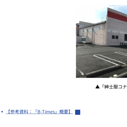
▲「紳士服コナ
【参考資料：「B-Times」概要】