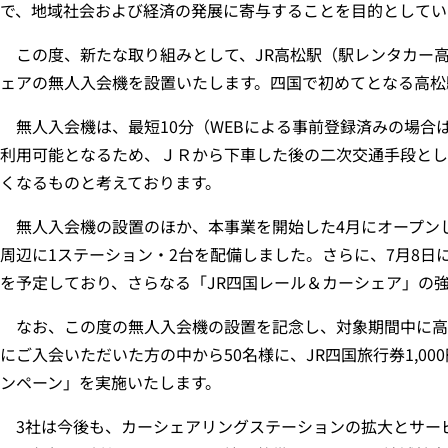
で、地域社会および経済の発展に寄与することを目的としてい
この度、新たな取り組みとして、JR高松駅（駅レンタカー高
ェアの無人入会機を設置いたします。四国で初めてとなる高松
無人入会機は、最短10分（WEBによる事前登録済みの場合
利用可能となるため、ＪＲから下車した後の二次交通手段と
くなるものと考えております。
無人入会機の設置のほか、本事業を開始した4月にオープンした
周辺に1ステーション・2台を配備しました。さらに、7月8日
を予定しており、さらなる「JR四国レール＆カーシェア」の
なお、この度の無人入会機の設置を記念し、対象期間中に高
にご入会いただいた方の中から50名様に、JR四国旅行券1,0
ンペーン」を実施いたします。
3社は今後も、カーシェアリングステーションの拡大とサー