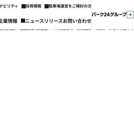
ナビリティ
採用情報
駐車場運営をご検討の方
企業情報
ニュースリリース
お問い合わせ
を高松駅・松山駅構内に設置 ～7月2日より「JR四国レール&カーシェア入会キ