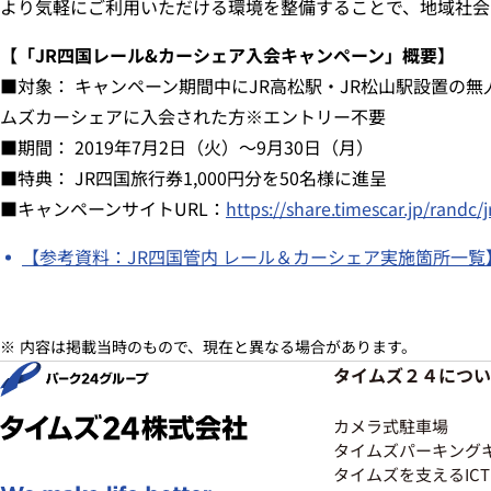
より気軽にご利用いただける環境を整備することで、地域社会
【「JR四国レール&カーシェア入会キャンペーン」概要】
■対象： キャンペーン期間中にJR高松駅・JR松山駅設置の
ムズカーシェアに入会された方※エントリー不要
■期間
：
2019年7月2日（火）～9月30日（月）
■特典： JR四国旅行券1,000円分を50名様に進呈
■キャンペーンサイトURL：
https://share.timescar.jp/randc
【参考資料：JR四国管内 レール＆カーシェア実施箇所一覧
内容は掲載当時のもので、現在と異なる場合があります。
タイムズ２４につい
カメラ式駐車場
タイムズパーキング
タイムズを支えるICT​