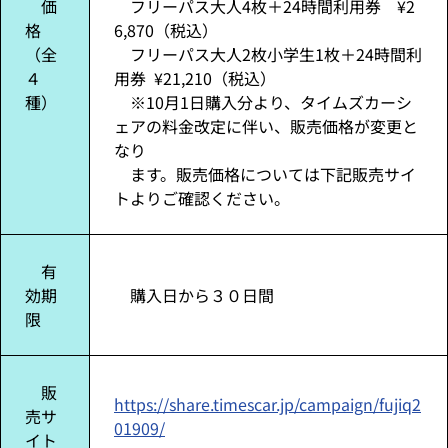
価
フリーパス大人4枚＋24時間利用券 ¥2
格
6,870（税込）
（全
フリーパス大人2枚小学生1枚＋24時間利
４
用券 ¥21,210（税込）
種）
※10月1日購入分より、タイムズカーシ
ェアの料金改定に伴い、販売価格が変更と
なり
ます。販売価格については下記販売サイ
トよりご確認ください。
有
効期
購入日から３０日間
限
販
https://share.timescar.jp/campaign/fujiq2
売サ
01909/
イト